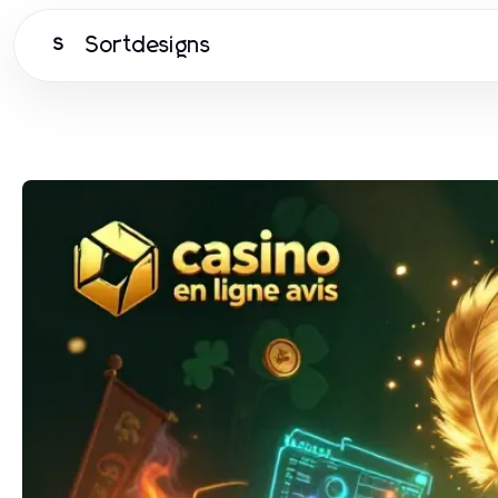
Sortdesigns
S