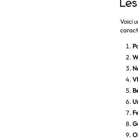
Les
Voici 
caract
Pa
W
Ne
Vb
Be
Un
Fe
G
Ol