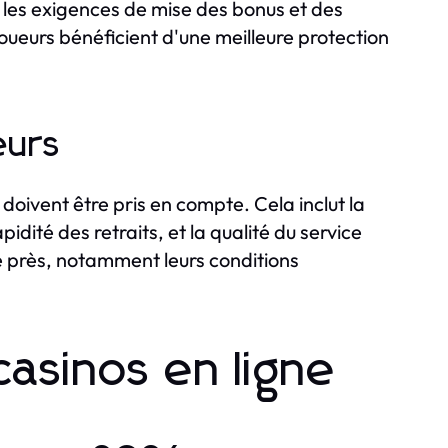
s les exigences de mise des bonus et des
oueurs bénéficient d'une meilleure protection
eurs
s doivent être pris en compte. Cela inclut la
pidité des retraits, et la qualité du service
de près, notamment leurs conditions
casinos en ligne