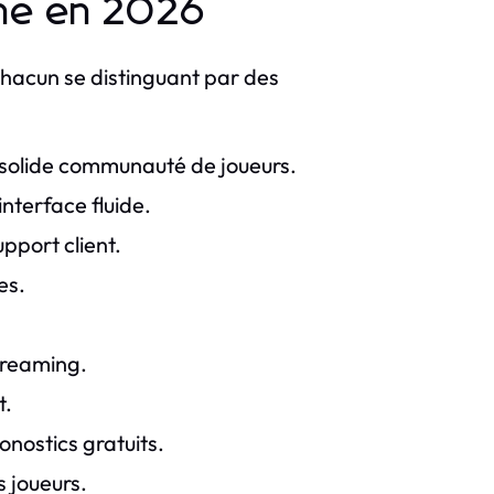
igne en 2026
chacun se distinguant par des
 solide communauté de joueurs.
nterface fluide.
upport client.
es.
treaming.
t.
onostics gratuits.
 joueurs.