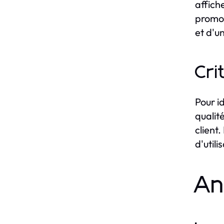
affich
promot
et d'un
Cri
Pour id
qualité
client
d'utili
An