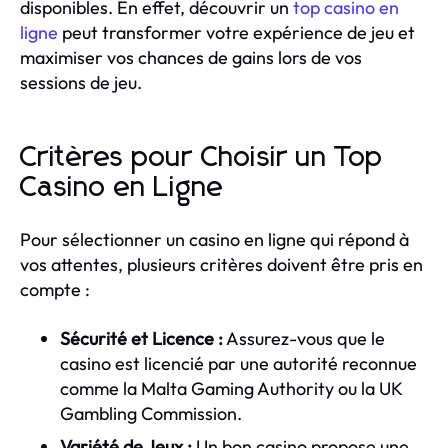
disponibles. En effet, découvrir un
top casino en
ligne
peut transformer votre expérience de jeu et
maximiser vos chances de gains lors de vos
sessions de jeu.
Critères pour Choisir un Top
Casino en Ligne
Pour sélectionner un casino en ligne qui répond à
vos attentes, plusieurs critères doivent être pris en
compte :
Sécurité et Licence :
Assurez-vous que le
casino est licencié par une autorité reconnue
comme la Malta Gaming Authority ou la UK
Gambling Commission.
Variété de Jeux :
Un bon casino propose une