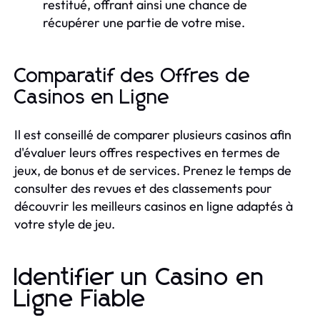
restitué, offrant ainsi une chance de
récupérer une partie de votre mise.
Comparatif des Offres de
Casinos en Ligne
Il est conseillé de comparer plusieurs casinos afin
d'évaluer leurs offres respectives en termes de
jeux, de bonus et de services. Prenez le temps de
consulter des revues et des classements pour
découvrir les meilleurs casinos en ligne adaptés à
votre style de jeu.
Identifier un Casino en
Ligne Fiable