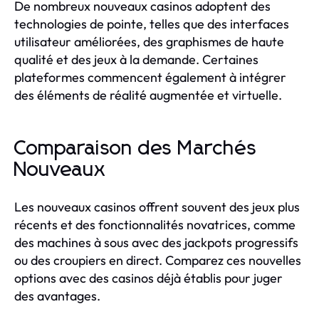
De nombreux nouveaux casinos adoptent des
technologies de pointe, telles que des interfaces
utilisateur améliorées, des graphismes de haute
qualité et des jeux à la demande. Certaines
plateformes commencent également à intégrer
des éléments de réalité augmentée et virtuelle.
Comparaison des Marchés
Nouveaux
Les nouveaux casinos offrent souvent des jeux plus
récents et des fonctionnalités novatrices, comme
des machines à sous avec des jackpots progressifs
ou des croupiers en direct. Comparez ces nouvelles
options avec des casinos déjà établis pour juger
des avantages.