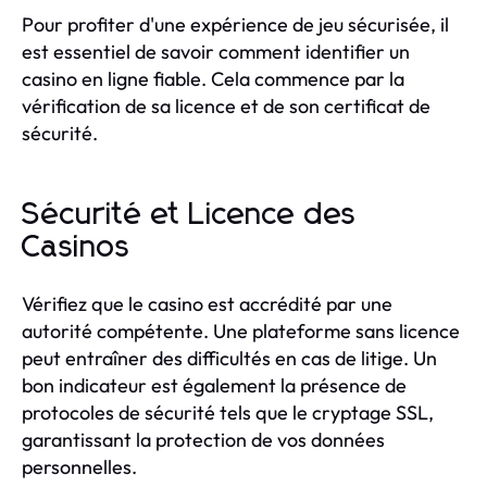
Pour profiter d'une expérience de jeu sécurisée, il
est essentiel de savoir comment identifier un
casino en ligne fiable. Cela commence par la
vérification de sa licence et de son certificat de
sécurité.
Sécurité et Licence des
Casinos
Vérifiez que le casino est accrédité par une
autorité compétente. Une plateforme sans licence
peut entraîner des difficultés en cas de litige. Un
bon indicateur est également la présence de
protocoles de sécurité tels que le cryptage SSL,
garantissant la protection de vos données
personnelles.