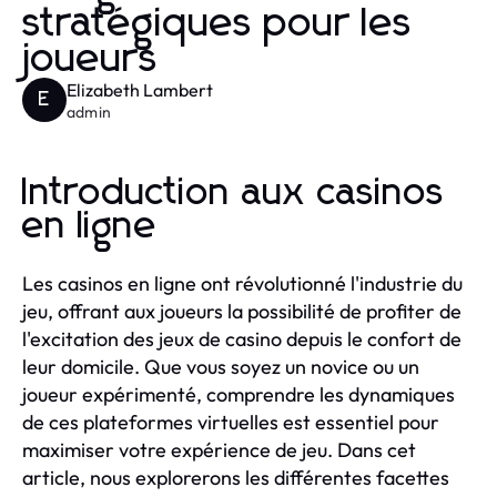
stratégiques pour les
joueurs
Elizabeth Lambert
E
admin
Introduction aux casinos
en ligne
Les casinos en ligne ont révolutionné l'industrie du
jeu, offrant aux joueurs la possibilité de profiter de
l'excitation des jeux de casino depuis le confort de
leur domicile. Que vous soyez un novice ou un
joueur expérimenté, comprendre les dynamiques
de ces plateformes virtuelles est essentiel pour
maximiser votre expérience de jeu. Dans cet
article, nous explorerons les différentes facettes