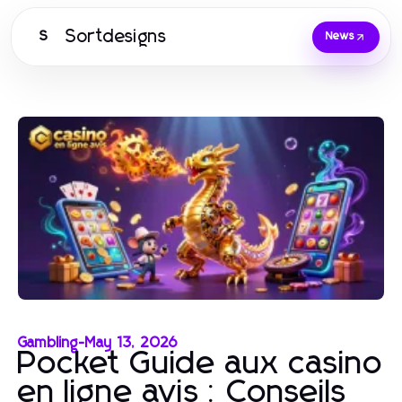
Sortdesigns
S
News
Gambling
-
May 13, 2026
Pocket Guide aux casino
en ligne avis : Conseils