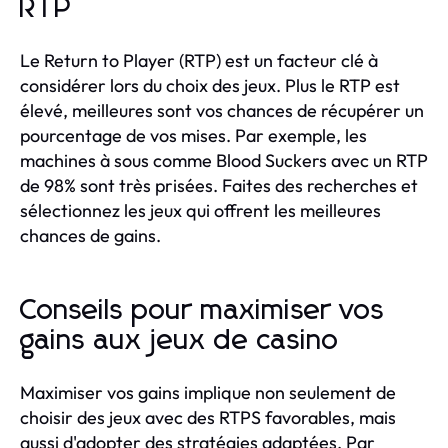
RTP
Le Return to Player (RTP) est un facteur clé à
considérer lors du choix des jeux. Plus le RTP est
élevé, meilleures sont vos chances de récupérer un
pourcentage de vos mises. Par exemple, les
machines à sous comme Blood Suckers avec un RTP
de 98% sont très prisées. Faites des recherches et
sélectionnez les jeux qui offrent les meilleures
chances de gains.
Conseils pour maximiser vos
gains aux jeux de casino
Maximiser vos gains implique non seulement de
choisir des jeux avec des RTPS favorables, mais
aussi d'adopter des stratégies adaptées. Par