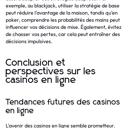
exemple, au blackjack, utiliser la stratégie de base
peut réduire l'avantage de la maison, tandis qu'en
poker, comprendre les probabilités des mains peut
influencer vos décisions de mise. Également, évitez
de chasser vos pertes, car cela peut entraîner des
décisions impulsives.
Conclusion et
perspectives sur les
casinos en ligne
Tendances futures des casinos
en ligne
L'avenir des casinos en ligne semble prometteur.