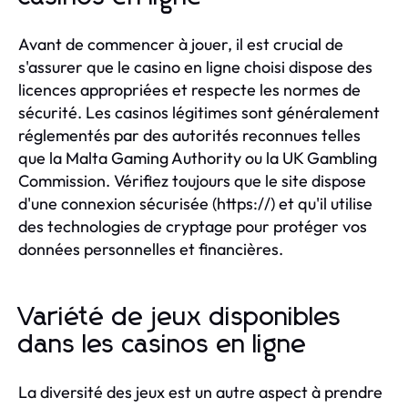
Avant de commencer à jouer, il est crucial de
s'assurer que le casino en ligne choisi dispose des
licences appropriées et respecte les normes de
sécurité. Les casinos légitimes sont généralement
réglementés par des autorités reconnues telles
que la Malta Gaming Authority ou la UK Gambling
Commission. Vérifiez toujours que le site dispose
d'une connexion sécurisée (https://) et qu'il utilise
des technologies de cryptage pour protéger vos
données personnelles et financières.
Variété de jeux disponibles
dans les casinos en ligne
La diversité des jeux est un autre aspect à prendre