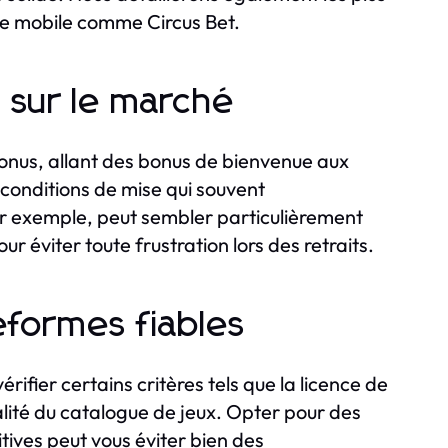
ce mobile comme Circus Bet.
 sur le marché
onus, allant des bonus de bienvenue aux
 conditions de mise qui souvent
 exemple, peut sembler particulièrement
pour éviter toute frustration lors des retraits.
eformes fiables
érifier certains critères tels que la licence de
qualité du catalogue de jeux. Opter pour des
tives peut vous éviter bien des