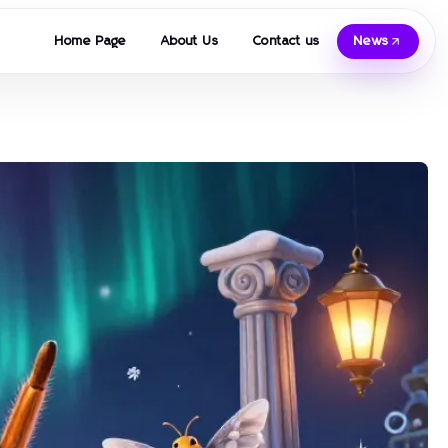
Home Page
About Us
Contact us
News