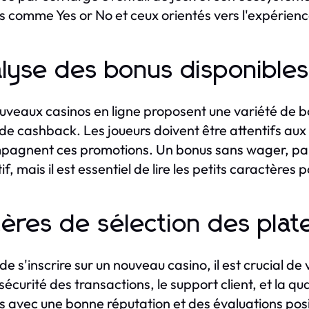
s comme Yes or No et ceux orientés vers l'expérien
lyse des bonus disponibles
uveaux casinos en ligne proposent une variété de b
 de cashback. Les joueurs doivent être attentifs aux
agnent ces promotions. Un bonus sans wager, par
if, mais il est essentiel de lire les petits caractères 
tères de sélection des plat
e s'inscrire sur un nouveau casino, il est crucial de v
a sécurité des transactions, le support client, et la 
s avec une bonne réputation et des évaluations posi