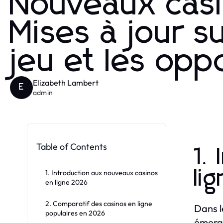
Nouveaux casi
Mises à jour s
jeu et les opp
Elizabeth Lambert
E
admin
Table of Contents
1.
li
1. Introduction aux nouveaux casinos
en ligne 2026
2. Comparatif des casinos en ligne
Dans l
populaires en 2026
émerge