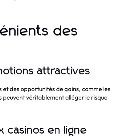
vénients des
otions attractives
s et des opportunités de gains, comme les
ts peuvent véritablement alléger le risque
 casinos en ligne