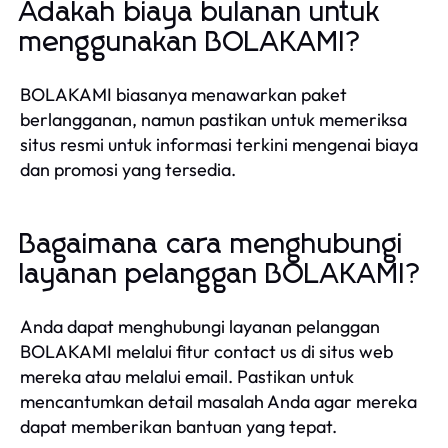
Adakah biaya bulanan untuk
menggunakan BOLAKAMI?
BOLAKAMI biasanya menawarkan paket
berlangganan, namun pastikan untuk memeriksa
situs resmi untuk informasi terkini mengenai biaya
dan promosi yang tersedia.
Bagaimana cara menghubungi
layanan pelanggan BOLAKAMI?
Anda dapat menghubungi layanan pelanggan
BOLAKAMI melalui fitur contact us di situs web
mereka atau melalui email. Pastikan untuk
mencantumkan detail masalah Anda agar mereka
dapat memberikan bantuan yang tepat.