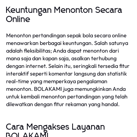
Keuntungan Menonton Secara
Online
Menonton pertandingan sepak bola secara online
menawarkan berbagai keuntungan. Salah satunya
adalah fleksibilitas; Anda dapat menonton dari
mana saja dan kapan saja, asalkan terhubung
dengan internet. Selain itu, seringkali tersedia fitur
interaktif seperti komentar langsung dan statistik
real-time yang memperkaya pengalaman
menonton. BOLAKAMI juga memungkinkan Anda
untuk kembali menonton pertandingan yang telah
dilewatkan dengan fitur rekaman yang handal.
Cara Mengakses Layanan
BOLAKAMI