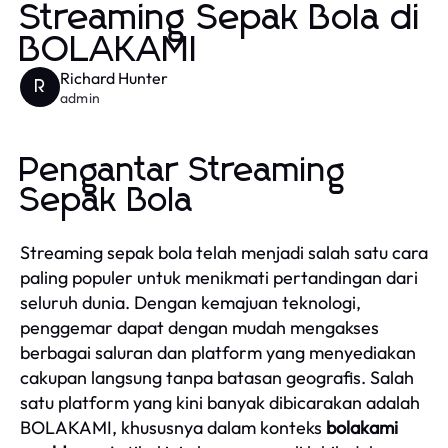
Streaming Sepak Bola di
BOLAKAMI
Richard Hunter
R
admin
Pengantar Streaming
Sepak Bola
Streaming sepak bola telah menjadi salah satu cara
paling populer untuk menikmati pertandingan dari
seluruh dunia. Dengan kemajuan teknologi,
penggemar dapat dengan mudah mengakses
berbagai saluran dan platform yang menyediakan
cakupan langsung tanpa batasan geografis. Salah
satu platform yang kini banyak dibicarakan adalah
BOLAKAMI, khususnya dalam konteks
bolakami