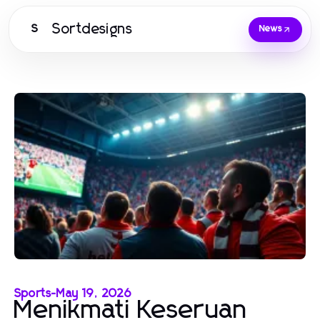
Sortdesigns
S
News
Sports
-
May 19, 2026
Menikmati Keseruan