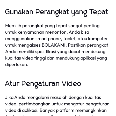
Gunakan Perangkat yang Tepat
Memilih perangkat yang tepat sangat penting
untuk kenyamanan menonton. Anda bisa
menggunakan smartphone, tablet, atau komputer
untuk mengakses BOLAKAMI. Pastikan perangkat
Anda memiliki spesifikasi yang dapat mendukung
kualitas video tinggi dan mendukung aplikasi yang
diperlukan.
Atur Pengaturan Video
Jika Anda mengalami masalah dengan kualitas
video, pertimbangkan untuk mengatur pengaturan
video di aplikasi. Banyak platform memungkinkan