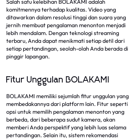
Salah satu kelebihan BOLAKAMI adalah
komitmennya terhadap kualitas. Video yang
ditawarkan dalam resolusi tinggi dan suara yang
jernih membuat pengalaman menonton menjadi
lebih mendalam. Dengan teknologi streaming
terbaru, Anda dapat menikmati setiap detil dari
setiap pertandingan, seolah-olah Anda berada di
pinggir lapangan.
Fitur Unggulan BOLAKAMI
BOLAKAMI memiliki sejumlah fitur unggulan yang
membedakannya dari platform lain. Fitur seperti
opsi untuk memilih pengalaman menonton yang
berbeda, dari beberapa sudut kamera, akan
memberi Anda perspektif yang lebih luas selama
pertandingan. Selain itu, sistem rekomendasi