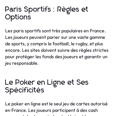
Paris Sportifs : Règles et
Options
Les paris sportifs sont très populaires en France.
Les joueurs peuvent parier sur une vaste gamme
de sports, y compris le football, le rugby, et plus
encore. Les sites doivent suivre des règles strictes
pour protéger les fonds des joueurs et garantir un
jeu responsable.
Le Poker en Ligne et Ses
Spécificités
Le poker en ligne est le seul jeu de cartes autorisé
en France. Les joueurs participent à des cash