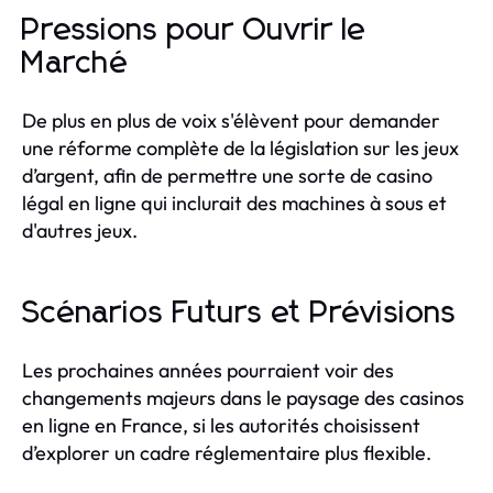
Pressions pour Ouvrir le
Marché
De plus en plus de voix s'élèvent pour demander
une réforme complète de la législation sur les jeux
d’argent, afin de permettre une sorte de casino
légal en ligne qui inclurait des machines à sous et
d'autres jeux.
Scénarios Futurs et Prévisions
Les prochaines années pourraient voir des
changements majeurs dans le paysage des casinos
en ligne en France, si les autorités choisissent
d’explorer un cadre réglementaire plus flexible.