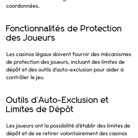
coordonnées.
Fonctionnalités de Protection
des Joueurs
Les casinos légaux doivent fournir des mécanismes
de protection des joueurs, incluant des limites de
dépôt et des outils d'auto-exclusion pour aider à
contrôler le jeu.
Outils d'Auto-Exclusion et
Limites de Dépôt
Les joueurs ont la possibilité d'établir des limites de
dépôt et de se retirer volontairement des casinos