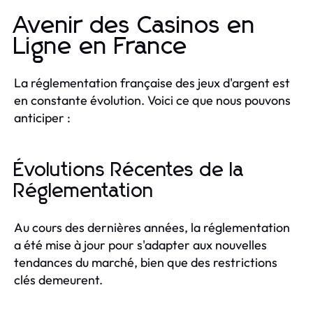
Avenir des Casinos en
Ligne en France
La réglementation française des jeux d'argent est
en constante évolution. Voici ce que nous pouvons
anticiper :
Évolutions Récentes de la
Réglementation
Au cours des dernières années, la réglementation
a été mise à jour pour s'adapter aux nouvelles
tendances du marché, bien que des restrictions
clés demeurent.