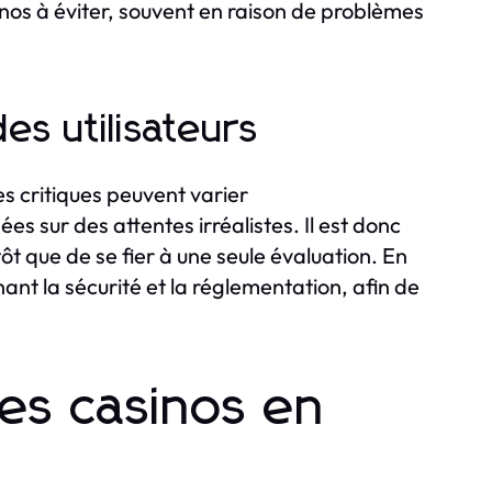
sinos à éviter, souvent en raison de problèmes
es utilisateurs
Les critiques peuvent varier
s sur des attentes irréalistes. Il est donc
ôt que de se fier à une seule évaluation. En
nant la sécurité et la réglementation, afin de
des casinos en