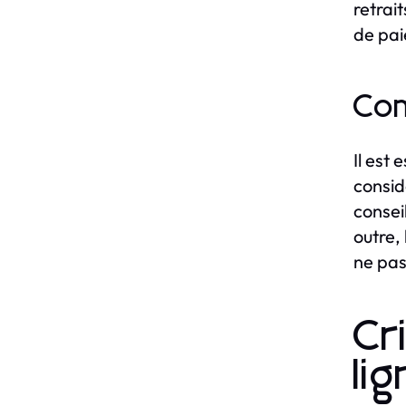
retrai
de pa
Com
Il est 
consid
consei
outre,
ne pas
Cr
li