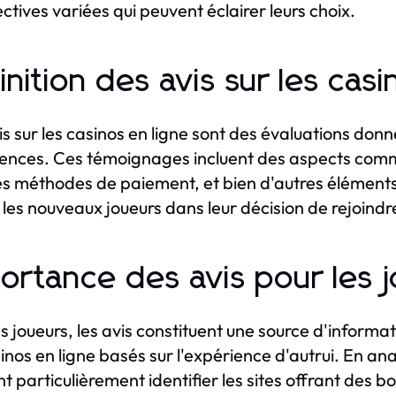
ctives variées qui peuvent éclairer leurs choix.
inition des avis sur les casi
is sur les casinos en ligne sont des évaluations donné
ences. Ces témoignages incluent des aspects comme l
les méthodes de paiement, et bien d'autres éléments.
 les nouveaux joueurs dans leur décision de rejoind
ortance des avis pour les 
es joueurs, les avis constituent une source d'inform
sinos en ligne basés sur l'expérience d'autrui. En ana
t particulièrement identifier les sites offrant des bo