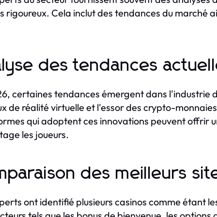
es rigoureux. Cela inclut des tendances du marché ai
lyse des tendances actuel
6, certaines tendances émergent dans l'industrie 
ux de réalité virtuelle et l'essor des crypto-monna
ormes qui adoptent ces innovations peuvent offrir
age les joueurs.
paraison des meilleurs si
perts ont identifié plusieurs casinos comme étant les
cteurs tels que les bonus de bienvenue, les options d