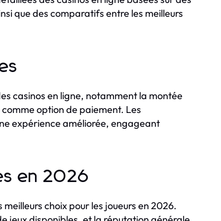
nsi que des comparatifs entre les meilleurs
les
des casinos en ligne, notamment la montée
ies comme option de paiement. Les
 une expérience améliorée, engageant
tes en 2026
 meilleurs choix pour les joueurs en 2026.
e jeux disponibles, et la réputation générale