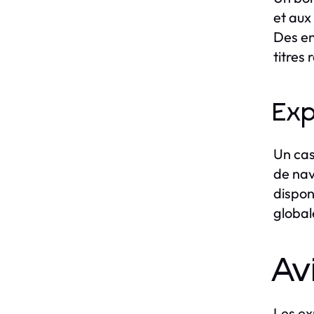
et aux
Des en
titres
Exp
Un casi
de nav
dispon
global
Av
Les ex