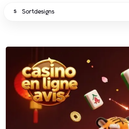
Sortdesigns
S