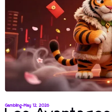
Gambling
-
May 12, 2026