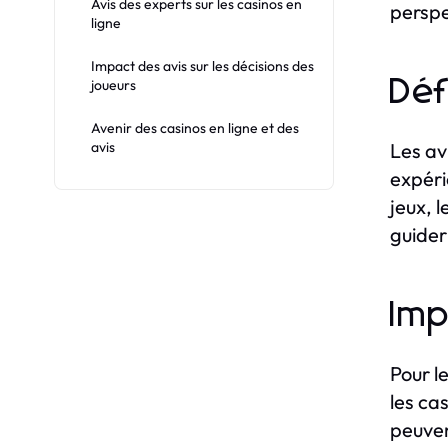
Avis des experts sur les casinos en
perspe
ligne
Impact des avis sur les décisions des
Déf
joueurs
Avenir des casinos en ligne et des
avis
Les av
expéri
jeux, 
guider
Imp
Pour l
les ca
peuven