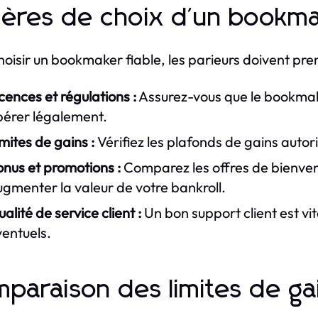
tères de choix d'un bookma
hoisir un bookmaker fiable, les parieurs doivent pre
cences et régulations :
Assurez-vous que le bookmak
pérer légalement.
mites de gains :
Vérifiez les plafonds de gains autori
nus et promotions :
Comparez les offres de bienvenu
gmenter la valeur de votre bankroll.
alité de service client :
Un bon support client est v
entuels.
paraison des limites de ga