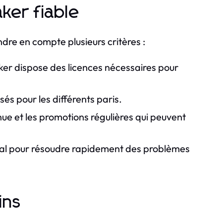
ker fiable
ndre en compte plusieurs critères :
er dispose des licences nécessaires pour
sés pour les différents paris.
e et les promotions régulières qui peuvent
ital pour résoudre rapidement des problèmes
ins