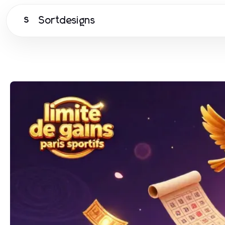
Sortdesigns
S