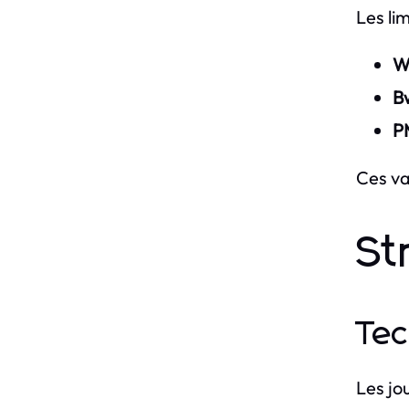
Les li
W
Bw
P
Ces va
St
Tec
Les jo