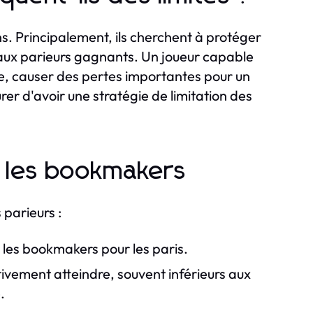
s. Principalement, ils cherchent à protéger
s aux parieurs gagnants. Un joueur capable
me, causer des pertes importantes pour un
er d'avoir une stratégie de limitation des
z les bookmakers
 parieurs :
les bookmakers pour les paris.
ivement atteindre, souvent inférieurs aux
.