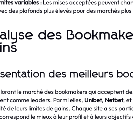
mites variables :
Les mises acceptées peuvent change
ec des plafonds plus élevés pour des marchés plus 
alyse des Bookmake
ins
sentation des meilleurs b
lorant le marché des bookmakers qui acceptent des
nt comme leaders. Parmi elles,
Unibet
,
Netbet
, et
lité de leurs limites de gains. Chaque site a ses parti
correspond le mieux à leur profil et à leurs objectifs