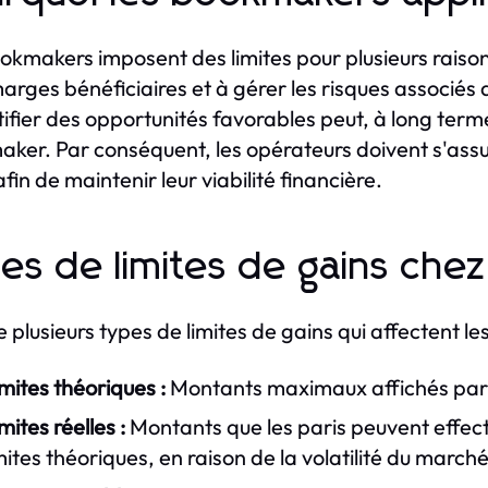
okmakers imposent des limites pour plusieurs raison
marges bénéficiaires et à gérer les risques associé
tifier des opportunités favorables peut, à long ter
ker. Par conséquent, les opérateurs doivent s'assur
fin de maintenir leur viabilité financière.
es de limites de gains che
te plusieurs types de limites de gains qui affectent les
mites théoriques :
Montants maximaux affichés par 
mites réelles :
Montants que les paris peuvent effect
mites théoriques, en raison de la volatilité du marché