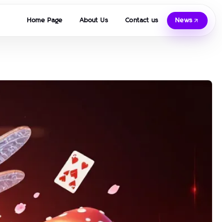
Home Page
About Us
Contact us
News