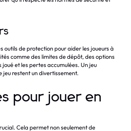
rs
outils de protection pour aider les joueurs à
alités comme des limites de dépôt, des options
s joué et les pertes accumulées. Un jeu
e jeu restent un divertissement.
es pour jouer en
crucial. Cela permet non seulement de