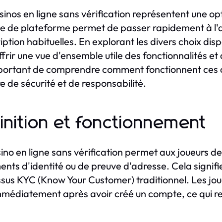
sinos en ligne sans vérification représentent une o
e de plateforme permet de passer rapidement à l'a
iption habituelles. En explorant les divers choix disp
ffrir une vue d'ensemble utile des fonctionnalités et
portant de comprendre comment fonctionnent ces cas
e de sécurité et de responsabilité.
inition et fonctionnement
ino en ligne sans vérification permet aux joueurs de 
nts d'identité ou de preuve d'adresse. Cela signifie
sus KYC (Know Your Customer) traditionnel. Les j
mmédiatement après avoir créé un compte, ce qui ren