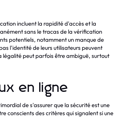
ation incluent la rapidité d'accès et la
anément sans le tracas de la vérification
ients potentiels, notamment un manque de
as l'identité de leurs utilisateurs peuvent
la légalité peut parfois être ambiguë, surtout
ux en ligne
rimordial de s'assurer que la sécurité est une
être conscients des critères qui signalent si une