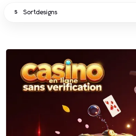
Sortdesigns
S