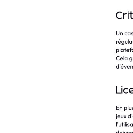
Cri
Un cas
régula
platef
Cela g
d'éven
Lic
En plu
jeux d
l'util
doivent