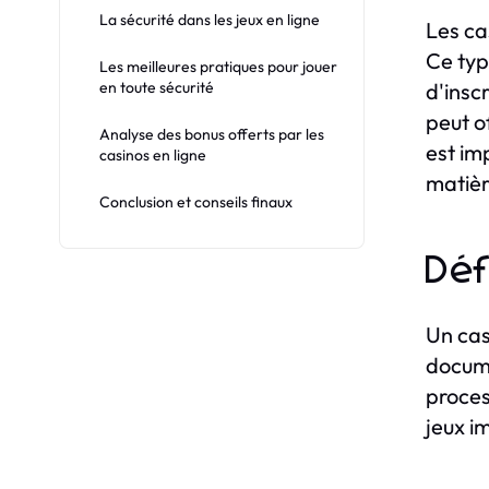
La sécurité dans les jeux en ligne
Les ca
Ce typ
Les meilleures pratiques pour jouer
en toute sécurité
d'inscr
peut o
Analyse des bonus offerts par les
est im
casinos en ligne
matièr
Conclusion et conseils finaux
Déf
Un cas
docume
proces
jeux i