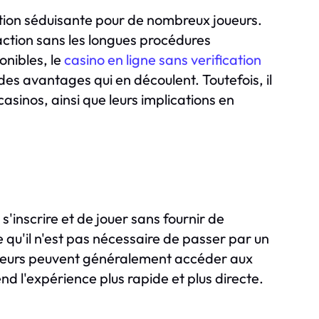
ption séduisante pour de nombreux joueurs.
ction sans les longues procédures
onibles, le
casino en ligne sans verification
 des avantages qui en découlent. Toutefois, il
inos, ainsi que leurs implications en
s'inscrire et de jouer sans fournir de
 qu'il n'est pas nécessaire de passer par un
oueurs peuvent généralement accéder aux
d l'expérience plus rapide et plus directe.