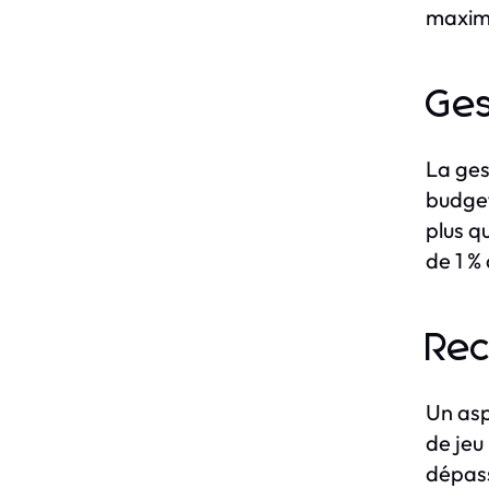
maximi
Ges
La ges
budget
plus q
de 1 %
Rec
Un asp
de jeu
dépass