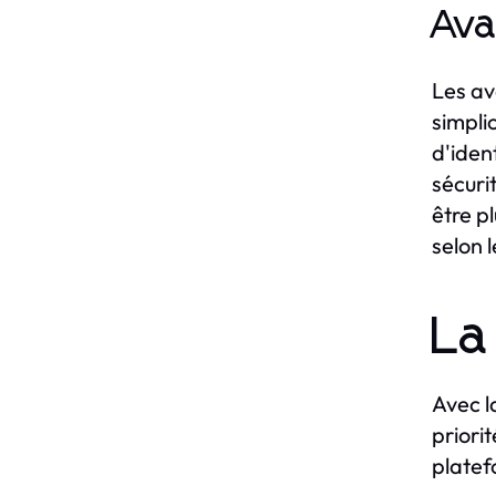
Ava
Les av
simpli
d'iden
sécuri
être p
selon l
La
Avec l
priorit
platef